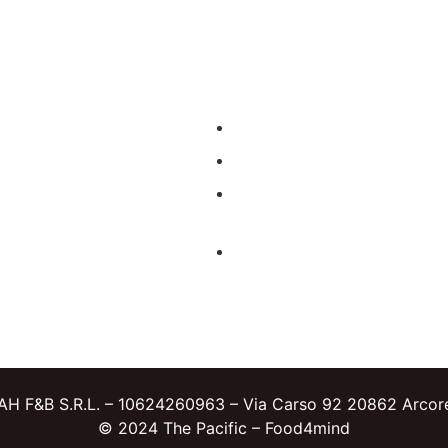
V
Dom - Lun:
C
Ven - Sab: 
H F&B S.R.L. – 10624260963 – Via Carso 92 20862 Arco
© 2024 The Pacific – Food4mind