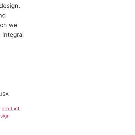
 design,
nd
ich we
 integral
 USA
product
sign