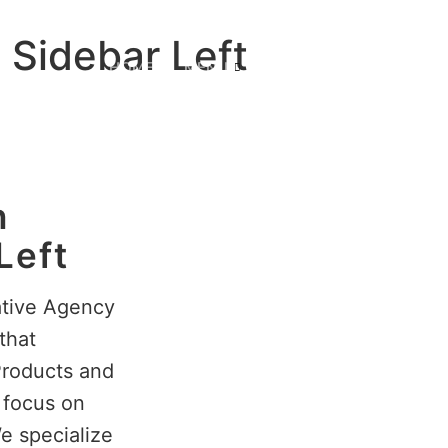
h Sidebar Left
HOME
MENU
LE NOSTRE CUCINE
h
Left
tive Agency
that
Products and
 focus on
e specialize