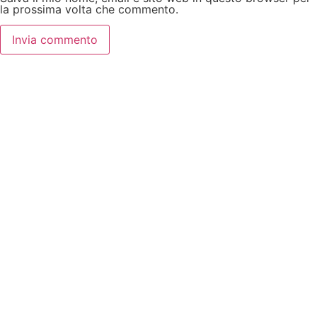
la prossima volta che commento.
Via Carso, 92 - 20862
039 218 9328
Dom - Lun:
Chiuso
| Mar - Gio: 18:30 - 23:00
Ven - Sab: 12:00 - 14:30, 18:30 - 23:00
info@thepacific.it